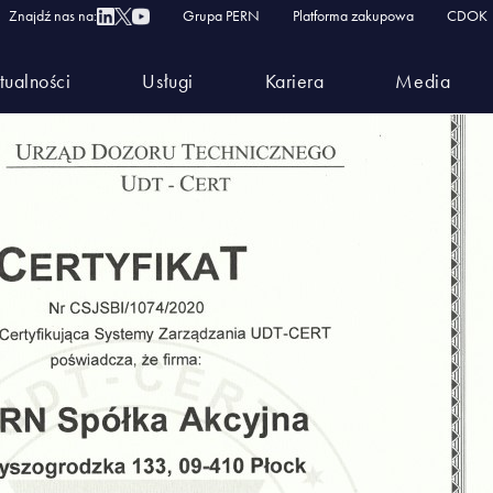
015-45001-27001_2017 (1)
Znajdź nas na:
Grupa PERN
Platforma zakupowa
CDOK
tualności
Usługi
Kariera
Media