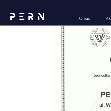
PN-EN-ISO-9001_2015-14001_2
O nas
Ak