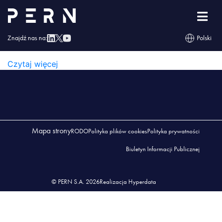
lab 1 (1)
Znajdź nas na:
Polski
LAB 1 (1)
Czytaj więcej
Mapa strony
RODO
Polityka plików cookies
Polityka prywatności
Biuletyn Informacji Publicznej
© PERN S.A. 2026
Realizacja Hyperdata