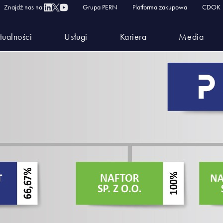
Znajdź nas na:
Grupa PERN
Platforma zakupowa
CDOK
tualności
Usługi
Kariera
Media