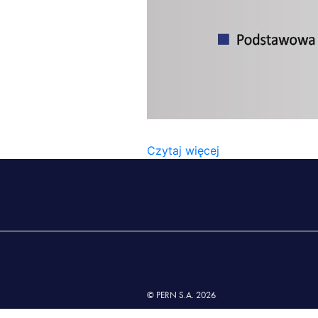
SCHEMAT.PERN-1510[1]
Czytaj więcej
© PERN S.A. 2026