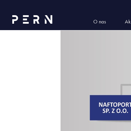
SCHEMAT.PERN-1510[1]
O nas
Ak