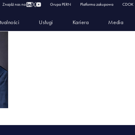
Znajdź nas na:
Grupa PERN
Platforma zakupowa
CDOK
tualności
Usługi
Kariera
Media