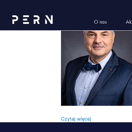
Zdzisław_Koper
O nas
Ak
ZDZISŁAW_KOPER
Czytaj więcej