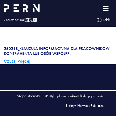
260218_KLAUZULA INFORMACYJNA DLA
PRACOWNIKÓW KONTRAHENTA LUB OSÓB
WSPÓŁPR.
Znajdź nas na:
Polski
260218_KLAUZULA INFORMACYJNA DLA
PRACOWNIKÓW KONTRAHENTA LUB OSÓB
WSPÓŁPR.
260218_KLAUZULA INFORMACYJNA DLA PRACOWNIKÓW
KONTRAHENTA LUB OSÓB WSPÓŁPR.
Czytaj więcej
Mapa strony
RODO
Polityka plików cookies
Polityka prywatności
Biuletyn Informacji Publicznej