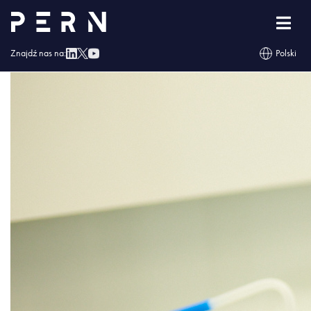
a003b25aeabccf3cffa9d92ee461e710
Znajdź nas na:
Polski