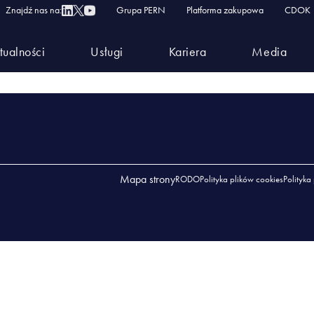
.33 29.05.2026
Znajdź nas na:
Grupa PERN
Platforma zakupowa
CDOK
87 WYD.33 29.05.2026
tualności
Usługi
Kariera
Media
.33 29.05.2026
Mapa strony
RODO
Polityka plików cookies
Polityka