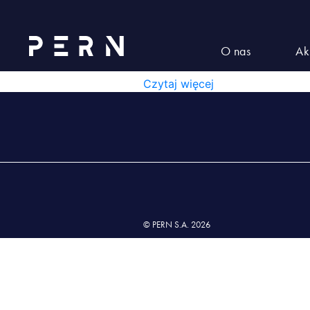
Zakres akredytacji AB 387 wyd
ZAKRES AKREDYTACJI AB 3
O nas
Ak
ZAKRES AKREDYTACJI AB 387 WYD
Czytaj więcej
© PERN S.A. 2026