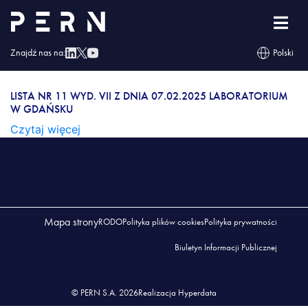
Lista nr 11 wyd. VII z dnia 07.02.2025 Laboratorium
w Gdańsku
Znajdź nas na:
Polski
LISTA NR 11 WYD. VII Z DNIA 07.02.2025
LABORATORIUM W GDAŃSKU
LISTA NR 11 WYD. VII Z DNIA 07.02.2025 LABORATORIUM
W GDAŃSKU
Czytaj więcej
Mapa strony
RODO
Polityka plików cookies
Polityka prywatności
Biuletyn Informacji Publicznej
© PERN S.A. 2026
Realizacja Hyperdata