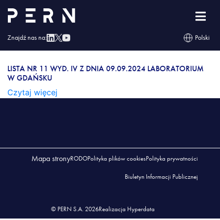
Lista nr 11 wyd. IV z dnia 09.09.2024 Laboratorium
w Gdańsku
Znajdź nas na:
Polski
LISTA NR 11 WYD. IV Z DNIA 09.09.2024
LABORATORIUM W GDAŃSKU
LISTA NR 11 WYD. IV Z DNIA 09.09.2024 LABORATORIUM
W GDAŃSKU
Czytaj więcej
Mapa strony
RODO
Polityka plików cookies
Polityka prywatności
Biuletyn Informacji Publicznej
© PERN S.A. 2026
Realizacja Hyperdata