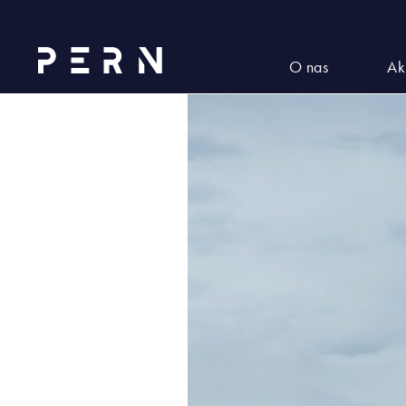
2022_06_TNG (3)
O nas
Ak