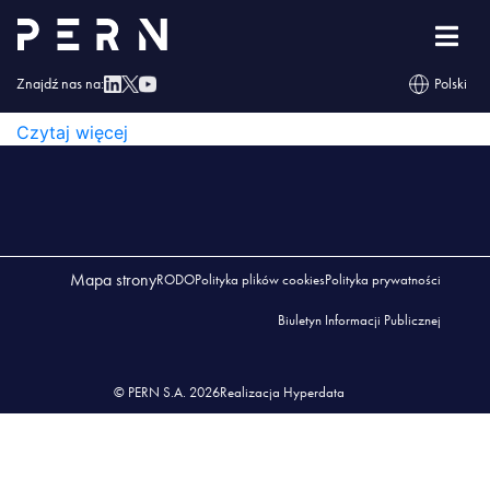
Regulamin_PERN_wyd.3_z_zalacznikami
REGULAMIN_PERN_WYD.3_Z_ZALACZNIKAMI
Znajdź nas na:
Polski
REGULAMIN_PERN_WYD.3_Z_ZALACZNIKAMI
Czytaj więcej
Mapa strony
RODO
Polityka plików cookies
Polityka prywatności
Biuletyn Informacji Publicznej
© PERN S.A. 2026
Realizacja Hyperdata