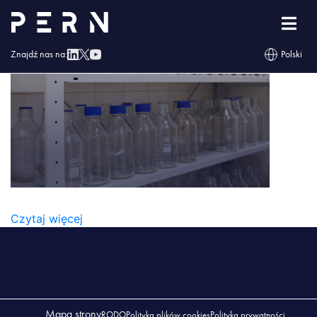
Vector (17)
Znajdź nas na:
Polski
VECTOR (17)
Czytaj więcej
Mapa strony
RODO
Polityka plików cookies
Polityka prywatności