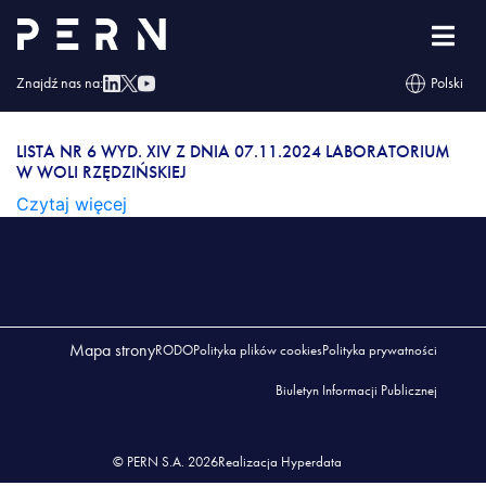
Lista nr 6 wyd. XIV z dnia 07.11.2024 Laboratorium
w Woli Rzędzińskiej
Znajdź nas na:
Polski
LISTA NR 6 WYD. XIV Z DNIA 07.11.2024
LABORATORIUM W WOLI RZĘDZIŃSKIEJ
LISTA NR 6 WYD. XIV Z DNIA 07.11.2024 LABORATORIUM
W WOLI RZĘDZIŃSKIEJ
Czytaj więcej
Mapa strony
RODO
Polityka plików cookies
Polityka prywatności
Biuletyn Informacji Publicznej
© PERN S.A. 2026
Realizacja Hyperdata