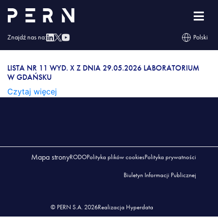
Lista nr 11 wyd. X z dnia 29.05.2026 Laboratorium
w Gdańsku
Znajdź nas na:
Polski
LISTA NR 11 WYD. X Z DNIA 29.05.2026
LABORATORIUM W GDAŃSKU
LISTA NR 11 WYD. X Z DNIA 29.05.2026 LABORATORIUM
W GDAŃSKU
Czytaj więcej
Mapa strony
RODO
Polityka plików cookies
Polityka prywatności
Biuletyn Informacji Publicznej
© PERN S.A. 2026
Realizacja Hyperdata