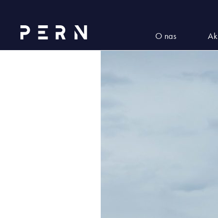
2022_06_TNG (3)
O nas
Ak