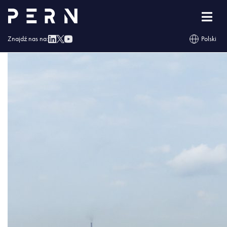
2022_06_Naftoport (4)
Znajdź nas na:
Polski