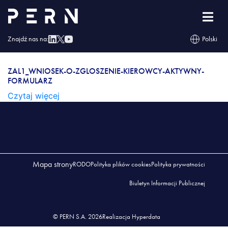
Zal1_Wniosek-o-zgloszenie-kierowcy-aktywny-
formularz
Znajdź nas na:
Polski
ZAL1_WNIOSEK-O-ZGLOSZENIE-KIEROWCY-
AKTYWNY-FORMULARZ
ZAL1_WNIOSEK-O-ZGLOSZENIE-KIEROWCY-AKTYWNY-
FORMULARZ
Czytaj więcej
Mapa strony
RODO
Polityka plików cookies
Polityka prywatności
Biuletyn Informacji Publicznej
© PERN S.A. 2026
Realizacja Hyperdata