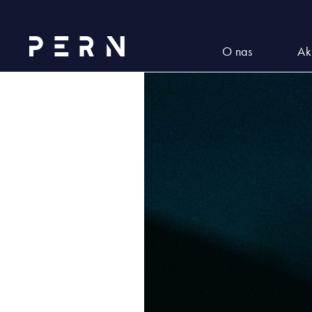
erik-mclean-HJjc4uczOJU-unsp
O nas
Ak