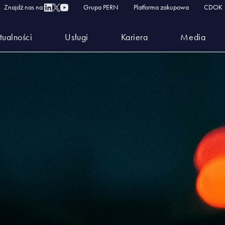
lash
Znajdź nas na:
Grupa PERN
Platforma zakupowa
CDOK
tualności
Usługi
Kariera
Media