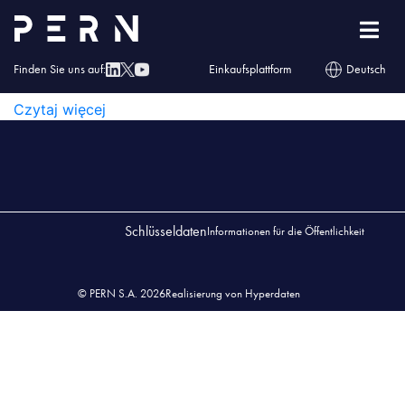
Wykaz Przedsiębiorstw 202306
WYKAZ PRZEDSIĘBIORSTW 202306
Finden Sie uns auf:
Einkaufsplattform
Deutsch
WYKAZ PRZEDSIĘBIORSTW 202306
Czytaj więcej
Schlüsseldaten
Informationen für die Öffentlichkeit
© PERN S.A. 2026
Realisierung von Hyperdaten