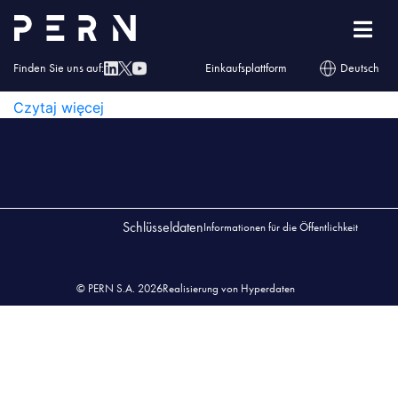
Wykaz Przedsiębiorstw 202304
WYKAZ PRZEDSIĘBIORSTW 202304
Finden Sie uns auf:
Einkaufsplattform
Deutsch
WYKAZ PRZEDSIĘBIORSTW 202304
Czytaj więcej
Schlüsseldaten
Informationen für die Öffentlichkeit
© PERN S.A. 2026
Realisierung von Hyperdaten