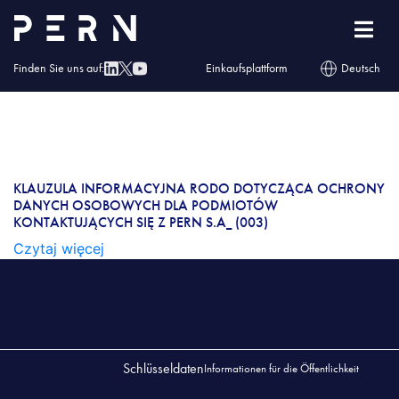
Klauzula informacyjna RODO dotycząca ochrony
danych osobowych dla podmiotów
kontaktujących się z PERN S.A_ (003)
Finden Sie uns auf:
Einkaufsplattform
Deutsch
KLAUZULA INFORMACYJNA RODO DOTYCZĄCA
OCHRONY DANYCH OSOBOWYCH DLA
PODMIOTÓW KONTAKTUJĄCYCH SIĘ Z PERN
S.A_ (003)
KLAUZULA INFORMACYJNA RODO DOTYCZĄCA OCHRONY
DANYCH OSOBOWYCH DLA PODMIOTÓW
KONTAKTUJĄCYCH SIĘ Z PERN S.A_ (003)
Czytaj więcej
Schlüsseldaten
Informationen für die Öffentlichkeit