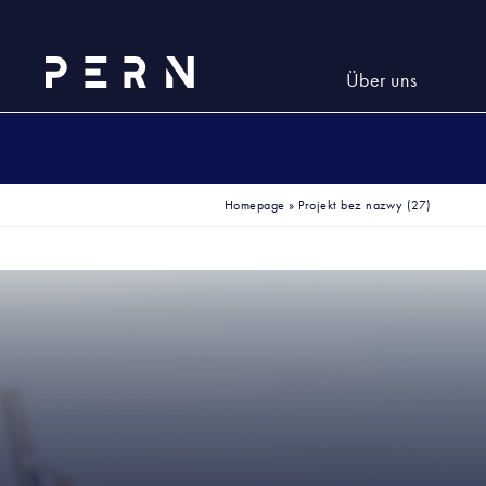
Über uns
Homepage
»
Projekt bez nazwy (27)