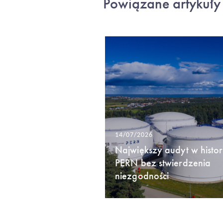
Powiązane artykuły
14/07/2026
Największy audyt w histori
PERN bez stwierdzenia
niezgodności