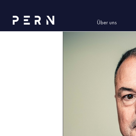
Zdzisław_Koper
Über uns