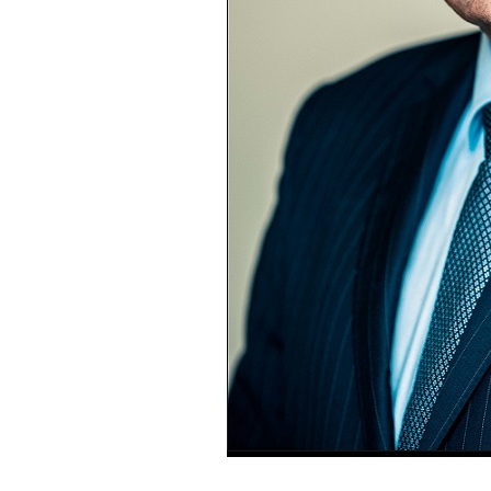
ZDZISŁAW_KOPER