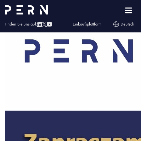
dzien wykonawcy www
Finden Sie uns auf:
Einkaufsplattform
Deutsch