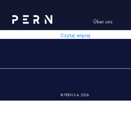
Lista nr 7 wyd. XIII z dnia 14.
LISTA NR 7 WYD. XIII Z D
Über uns
LISTA NR 7 WYD. XIII Z DNIA 1
Czytaj więcej
© PERN S.A. 2026