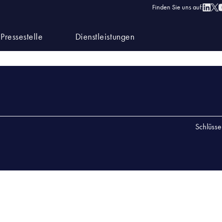
06.2023 Laboratorium w Kawicach
Finden Sie uns auf:
NIA 14.06.2023 LABORATORIUM W KAWICACH
Pressestelle
Dienstleistungen
4.06.2023 LABORATORIUM W KAWICACH
Schlüsse