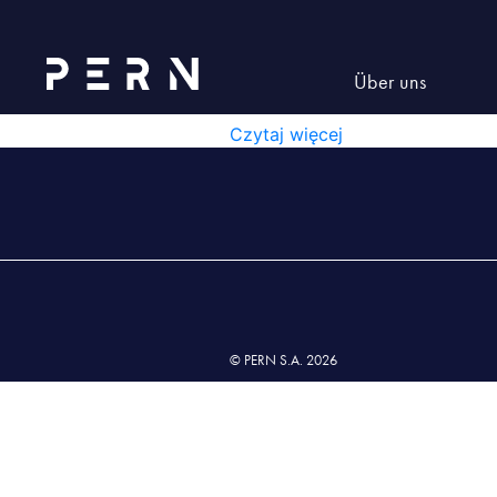
Lista nr 10 wyd. XIII z dnia 2
LISTA NR 10 WYD. XIII Z
Über uns
LISTA NR 10 WYD. XIII Z DNIA 
Czytaj więcej
© PERN S.A. 2026