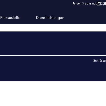
6.01.2026 Laboratorium w Miszewku Strzałkowskim
Finden Sie uns auf:
 DNIA 26.01.2026 LABORATORIUM W MISZEWKU STR
Pressestelle
Dienstleistungen
26.01.2026 LABORATORIUM W MISZEWKU STRZAŁKOWSKIM
Schlüsse