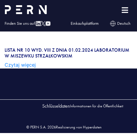
Lista nr 10 wyd. VIII z dnia 01.02.2024
Laboratorium w Miszewku Strzałkowskim
Finden Sie uns auf:
Einkaufsplattform
Deutsch
LISTA NR 10 WYD. VIII Z DNIA 01.02.2024
LABORATORIUM W MISZEWKU
STRZAŁKOWSKIM
LISTA NR 10 WYD. VIII Z DNIA 01.02.2024 LABORATORIUM
W MISZEWKU STRZAŁKOWSKIM
Czytaj więcej
Schlüsseldaten
Informationen für die Öffentlichkeit
© PERN S.A. 2026
Realisierung von Hyperdaten