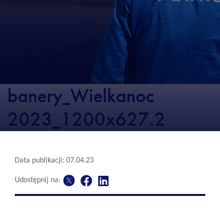
banery_Wielkanoc
2023_1200x627.2
Data publikacji: 07.04.23
Udostępnij na: