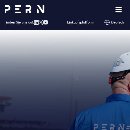
Homepage
»
Życzenia Wielkanocne
»
banery_Wielkanoc 2023_1200x627.2
Finden Sie uns auf:
Einkaufsplattform
Deutsch