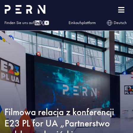
Homepage
»
Blog
»
Filmowa relacja z konferencji E23 PL for UA „Partnerstwo
polsko – ukraińskie w budowaniu bezpieczeństwa energetycznego
przyszłości”.
Finden Sie uns auf:
Einkaufsplattform
Deutsch
Filmowa relacja z konferencji
E23 PL for UA „Partnerstwo