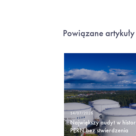
Powiązane artykuły
14/07/2026
Największy audyt w histori
PERN bez stwierdzenia