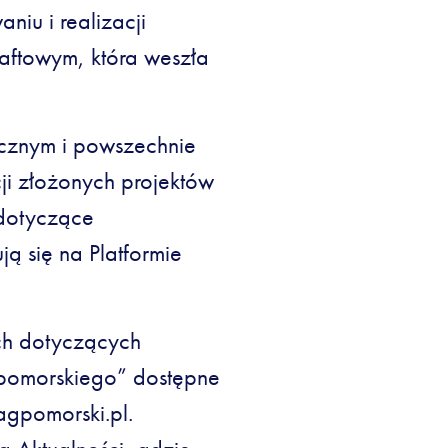
niu i realizacji
naftowym, która weszła
ecznym i powszechnie
ji złożonych projektów
 dotyczące
 się na Platformie
ch dotyczących
u pomorskiego” dostępne
agpomorski.pl.