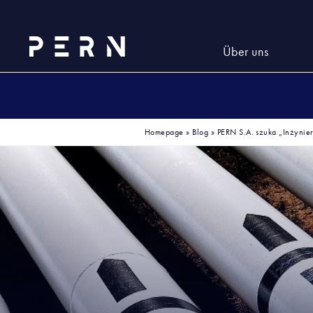
Über uns
Homepage
»
Blog
»
PERN S.A. szuka „Inżynier