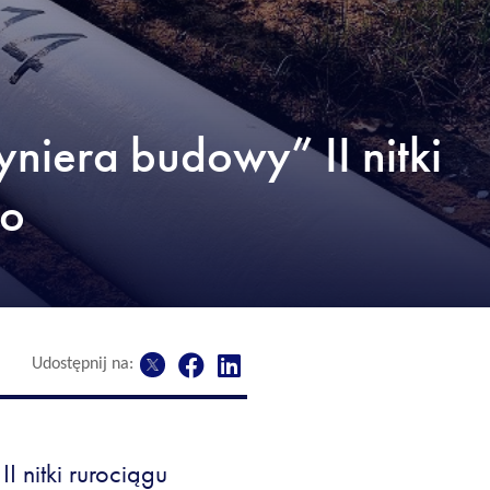
niera budowy” II nitki
go
Udostępnij na:
 nitki rurociągu