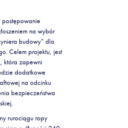
ł postępowanie
głoszeniem na wybór
nżyniera budowy” dla
go. Celem projektu, jest
j, która zapewni
będzie dodatkowe
naftowej na odcinku
enia bezpieczeństwa
kiej.
y rurociągu ropy