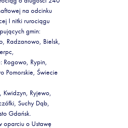
rociąg o długości 240
naftowej na odcinku
j I nitki rurociągu
pujących gmin:
o, Radzanowo, Bielsk,
erpc,
: Rogowo, Rypin,
o Pomorskie, Świecie
, Kwidzyn, Ryjewo,
czółki, Suchy Dąb,
sto Gdańsk.
w oparciu o Ustawę