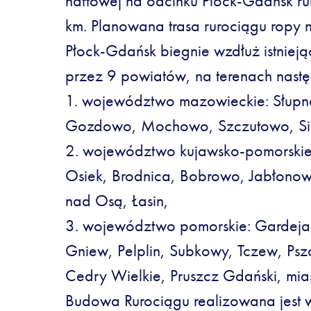
naftowej na odcinku Płock-Gdańsk ru
km. Planowana trasa rurociągu ropy 
Płock-Gdańsk biegnie wzdłuż istniejące
przez 9 powiatów, na terenach nastę
1. województwo mazowieckie: Słupn
Gozdowo, Mochowo, Szczutowo, Si
2. województwo kujawsko-pomorskie
Osiek, Brodnica, Bobrowo, Jabłonow
nad Osą, Łasin,
3. województwo pomorskie: Gardeja
Gniew, Pelplin, Subkowy, Tczew, Psz
Cedry Wielkie, Pruszcz Gdański, mia
Budowa Rurociągu realizowana jest 