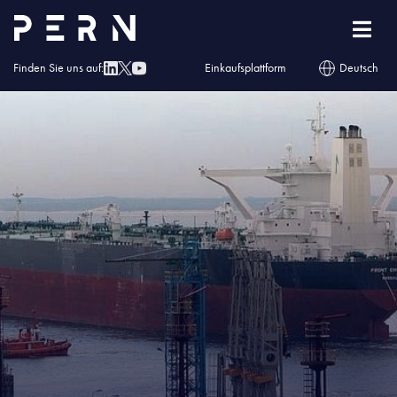
Homepage
»
Blog
»
Przeładunki w Naftoporcie o 100 proc. w górę
Finden Sie uns auf:
Einkaufsplattform
Deutsch