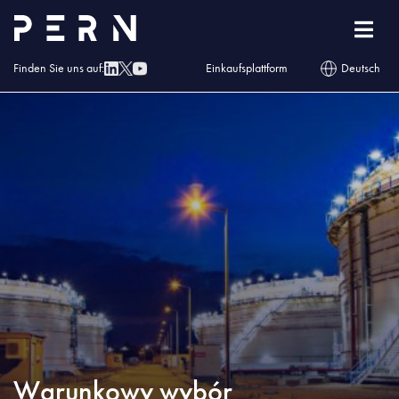
Homepage
»
Blog
»
Warunkowy wybór wykonawcy na budowę II etapu
Terminala Naftowego
Finden Sie uns auf:
Einkaufsplattform
Deutsch
Warunkowy wybór