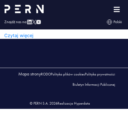
siarkopol-logo-300×56
Znajdź nas na:
Polski
SIARKOPOL-LOGO-300×56
Czytaj więcej
Mapa strony
RODO
Polityka plików cookies
Polityka prywatności
Biuletyn Informacji Publicznej
© PERN S.A. 2026
Realizacja Hyperdata