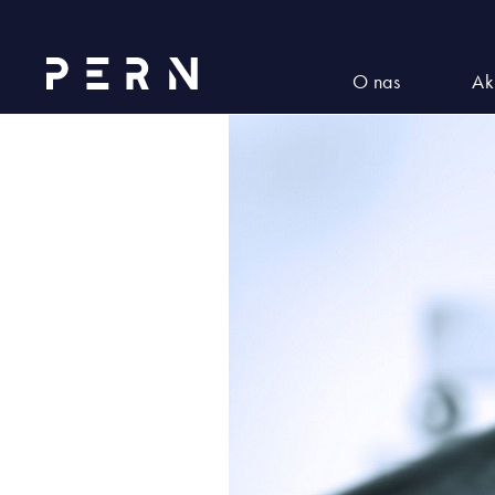
statut_fund
O nas
Ak