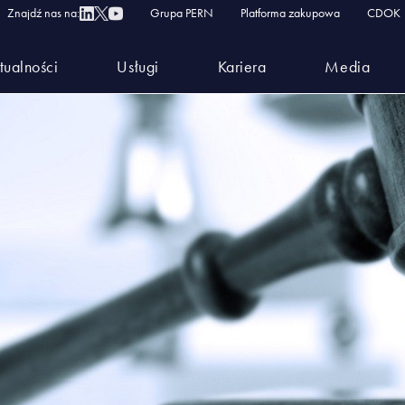
Znajdź nas na:
Grupa PERN
Platforma zakupowa
CDOK
tualności
Usługi
Kariera
Media