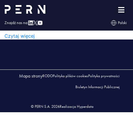
wykaz_przedsiębiorstw_PERN_06_2025
WYKAZ_PRZEDSIĘBIORSTW_PERN_06_2025
Znajdź nas na:
Polski
WYKAZ_PRZEDSIĘBIORSTW_PERN_06_2025
Czytaj więcej
Mapa strony
RODO
Polityka plików cookies
Polityka prywatności
Biuletyn Informacji Publicznej
© PERN S.A. 2026
Realizacja Hyperdata