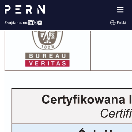
Pern_raport z audytu skrocony_29.01.2024-6
Znajdź nas na:
Polski