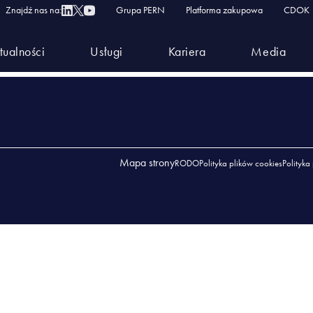
Znajdź nas na:
Grupa PERN
Platforma zakupowa
CDOK
tualności
Usługi
Kariera
Media
Mapa strony
RODO
Polityka plików cookies
Polityka