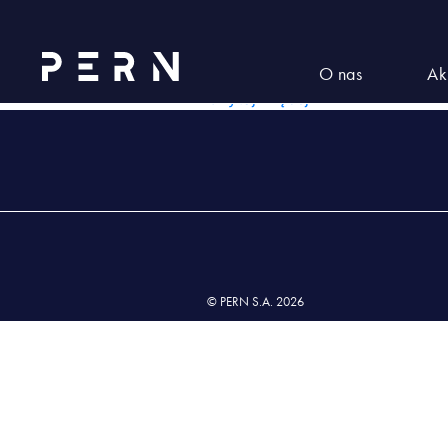
Group 39
GROUP 39
O nas
Ak
Czytaj więcej
© PERN S.A. 2026