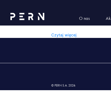
Group 115
O nas
Ak
GROUP 115
Czytaj więcej
© PERN S.A. 2026