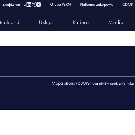
Znajdź nas na:
Grupa PERN
Platforma zakupowa
CDOK
tualności
Usługi
Kariera
Media
Mapa strony
RODO
Polityka plików cookies
Polityka