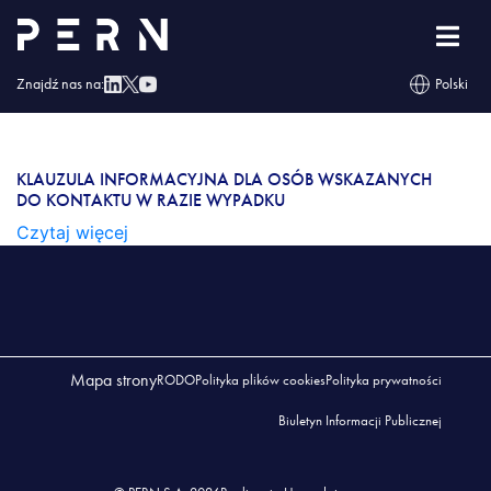
Klauzula informacyjna dla osób wskazanych do
kontaktu w razie wypadku
Znajdź nas na:
Polski
KLAUZULA INFORMACYJNA DLA OSÓB
WSKAZANYCH DO KONTAKTU W RAZIE
WYPADKU
KLAUZULA INFORMACYJNA DLA OSÓB WSKAZANYCH
DO KONTAKTU W RAZIE WYPADKU
Czytaj więcej
Mapa strony
RODO
Polityka plików cookies
Polityka prywatności
Biuletyn Informacji Publicznej