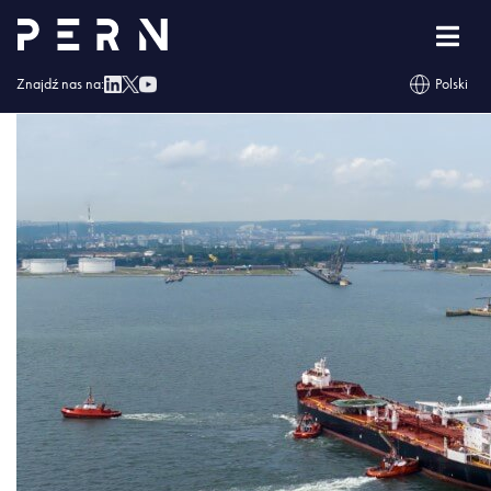
2022_06_Naftoport (4)
Znajdź nas na:
Polski