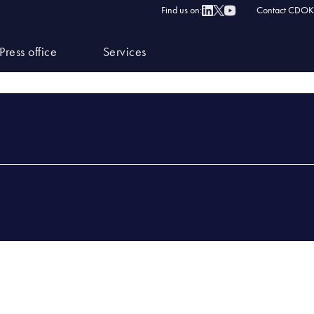
.01.2026 Laboratorium w Emilianowie
Find us on:
Contact CDOK
DNIA 26.01.2026 LABORATORIUM W EMILIANOWIE
Press office
Services
6.01.2026 LABORATORIUM W EMILIANOWIE