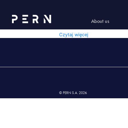
Lista nr 5 wyd. XXIV z dnia 26
LISTA NR 5 WYD. XXIV Z 
About us
LISTA NR 5 WYD. XXIV Z DNIA 2
Czytaj więcej
© PERN S.A. 2026