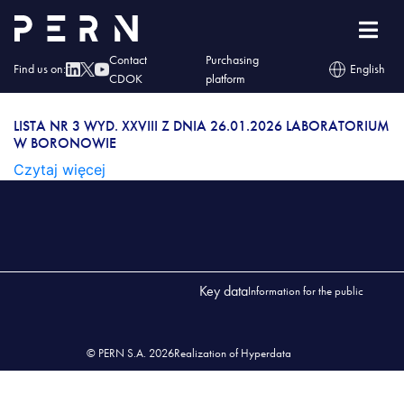
Lista nr 3 wyd. XXVIII z dnia 26.01.2026
Laboratorium w Boronowie
Contact
Purchasing
Find us on:
English
LISTA NR 3 WYD. XXVIII Z DNIA 26.01.2026
CDOK
platform
LABORATORIUM W BORONOWIE
LISTA NR 3 WYD. XXVIII Z DNIA 26.01.2026 LABORATORIUM
W BORONOWIE
Czytaj więcej
Key data
Information for the public
© PERN S.A. 2026
Realization of Hyperdata