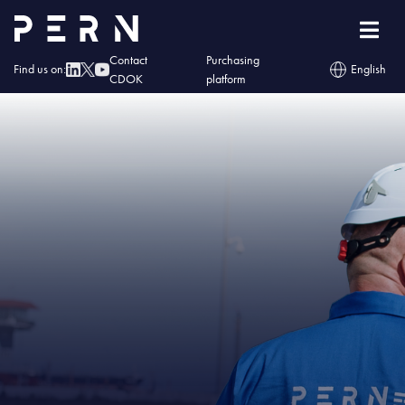
Home
»
IMG – Naftoserwis wyczyścił kolejny zbiornik PERN
Contact
Purchasing
Find us on:
English
CDOK
platform