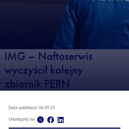
IMG – Naftoserwis
wyczyścił kolejny
zbiornik PERN
Data publikacji: 06.09.22
Udostępnij na: